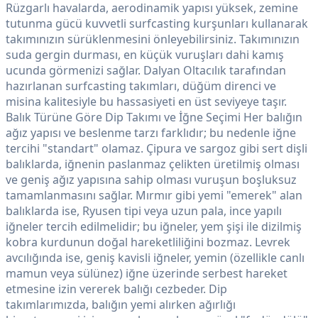
Rüzgarlı havalarda, aerodinamik yapısı yüksek, zemine
tutunma gücü kuvvetli surfcasting kurşunları kullanarak
takımınızın sürüklenmesini önleyebilirsiniz. Takımınızın
suda gergin durması, en küçük vuruşları dahi kamış
ucunda görmenizi sağlar. Dalyan Oltacılık tarafından
hazırlanan surfcasting takımları, düğüm direnci ve
misina kalitesiyle bu hassasiyeti en üst seviyeye taşır.
Balık Türüne Göre Dip Takımı ve İğne Seçimi Her balığın
ağız yapısı ve beslenme tarzı farklıdır; bu nedenle iğne
tercihi "standart" olamaz. Çipura ve sargoz gibi sert dişli
balıklarda, iğnenin paslanmaz çelikten üretilmiş olması
ve geniş ağız yapısına sahip olması vuruşun boşluksuz
tamamlanmasını sağlar. Mırmır gibi yemi "emerek" alan
balıklarda ise, Ryusen tipi veya uzun pala, ince yapılı
iğneler tercih edilmelidir; bu iğneler, yem şişi ile dizilmiş
kobra kurdunun doğal hareketliliğini bozmaz. Levrek
avcılığında ise, geniş kavisli iğneler, yemin (özellikle canlı
mamun veya sülünez) iğne üzerinde serbest hareket
etmesine izin vererek balığı cezbeder. Dip
takımlarımızda, balığın yemi alırken ağırlığı