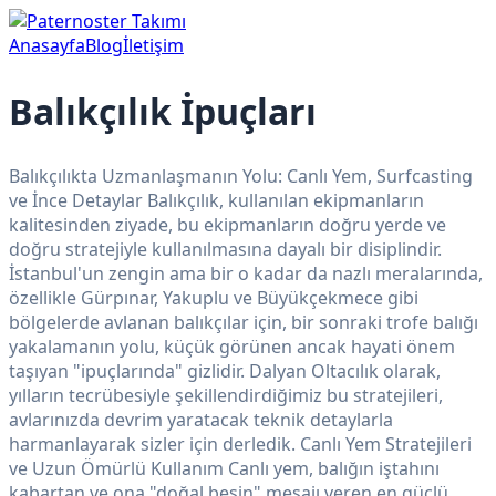
Anasayfa
Blog
İletişim
Balıkçılık İpuçları
Balıkçılıkta Uzmanlaşmanın Yolu: Canlı Yem, Surfcasting
ve İnce Detaylar Balıkçılık, kullanılan ekipmanların
kalitesinden ziyade, bu ekipmanların doğru yerde ve
doğru stratejiyle kullanılmasına dayalı bir disiplindir.
İstanbul'un zengin ama bir o kadar da nazlı meralarında,
özellikle Gürpınar, Yakuplu ve Büyükçekmece gibi
bölgelerde avlanan balıkçılar için, bir sonraki trofe balığı
yakalamanın yolu, küçük görünen ancak hayati önem
taşıyan "ipuçlarında" gizlidir. Dalyan Oltacılık olarak,
yılların tecrübesiyle şekillendirdiğimiz bu stratejileri,
avlarınızda devrim yaratacak teknik detaylarla
harmanlayarak sizler için derledik. Canlı Yem Stratejileri
ve Uzun Ömürlü Kullanım Canlı yem, balığın iştahını
kabartan ve ona "doğal besin" mesajı veren en güçlü