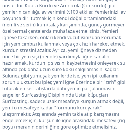
unsurdur. Kobra Kurdu ve Arenicola (Çin kurdu) gibi
yemlerin canlılığı, av verimini %100 etkiler. Yemlerinizi, av
boyunca diri tutmak için kendi doğal ortamlarındaki
(nemli ve serin) kum/talaş karışımında, güneş görmeyen
özel termal çantalarda muhafaza etmelisiniz. Yemleri
iğneye takarken, onları kendi vücut ısınızdan korumak
için yem cımbızı kullanmak veya çok hızlı hareket etmek,
kurdun stresini azaltır. Ayrıca, yemi iğneye dizmeden
önce bir yem şişi (needle) yardımıyla iğne kanalını
hazırlamak, kurdun iç sıvısını kaybetmesini önleyerek su
altında çok daha uzun süre koku salgılamasını sağlar.
Sülünez gibi yumuşak yemlerde ise, yem ipi kullanımı
zorunluluktur; bu ipler, yemi iğne üzerinde bir "zırh" gibi
tutarak en sert atışlarda dahi yemin parçalanmasını
engeller. Surfcasting Disiplininde Ustalık İpuçları
Surfcasting, sadece uzak mesafeye kurşun atmak değil,
yemi o mesafeye kadar "formunu koruyarak"
ulaştırmaktır. Atış anında yemin takla atıp karışmasını
engellemek için, kurşun ile iğne arasındaki mesafeyi (rig
boyu) meranın derinliğine göre optimize etmelisiniz.