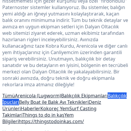
hissetmemesi için gezer kurşunlu veya özel "fırdöndülü"
Paternoster sistemler kullanıyoruz. Bu sistemler, balığın
yemi aldığı an iğneyi yutmasını kolaylaştırarak, kaçan
balık oranını minimuma indirir. Tüm bu teknik detaylar ve
avınıza en uygun ekipman setleri için Dalyan Oltacılık
web sitemizi ziyaret ederek, uzman ekibimiz tarafından
hazırlanan rigleri inceleyebilirsiniz. Avınızda
kullanacağınız taze Kobra Kurdu, Arenicola ve diğer canlı
yem ihtiyaçlarınız için Canliyemcim üzerinden garantili
sipariş verebilirsiniz. Unutmayın, balıkçılık bir detay
sanatıdır ve bu detayların en iyisini, bölgenin en tecrübeli
merkezi olan Dalyan Oltacılık ile yakalayabilirsiniz. Bir
sonraki avınızda, doğru teknik ve doğru ekipmanla
rekorlara imza atmanız dileğiyle!
Tümü
Arenicola (Lugworm)
Balıkçılık Ekipmanları
Balıkçılık
İpuçları
Belly Boat ile Balık Avı Teknikleri
Deniz
Ürünleri
Haberler
Kokoreç Yem
Surf Casting
Takimlari
Things to do in kaş
Yem
Bilgileri
https://thingstodoinkas.com/